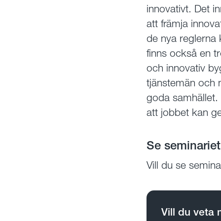
innovativt. Det 
att främja innova
de nya reglerna 
finns också en tr
och innovativ by
tjänstemän och n
goda samhället. F
att jobbet kan g
Se seminariet
Vill du se semin
Vill du veta