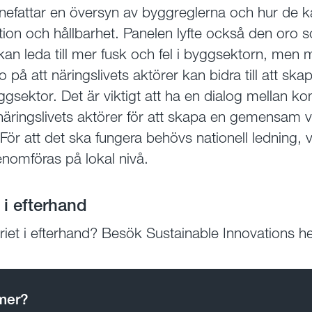
innefattar en översyn av byggreglerna och hur de 
tion och hållbarhet. Panelen lyfte också den oro so
kan leda till mer fusk och fel i byggsektorn, men 
o på att näringslivets aktörer kan bidra till att sk
ggsektor. Det är viktigt att ha en dialog mellan k
äringslivets aktörer för att skapa en gemensam vi
ör att det ska fungera behövs nationell ledning, vi
enomföras på lokal nivå.
 i efterhand
ariet i efterhand? Besök Sustainable Innovations 
 mer?