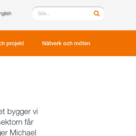
Sök...
nglish
Sök
h projekt
Nätverk och möten
t bygger vi
ektorn får
ger Michael