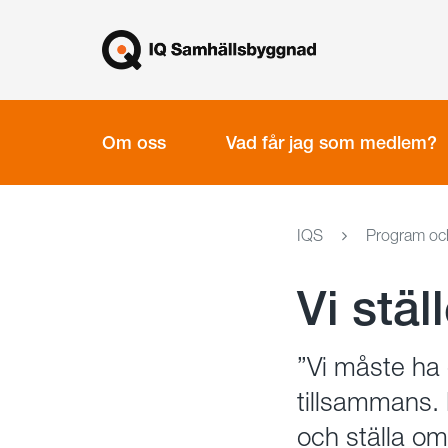
Gå
Stäng
till
innehållet
Om oss
Vad får jag som medlem?
IQS
Program och
Vi stä
”Vi måste ha
tillsammans. 
och ställa om