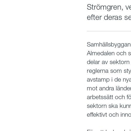
Strömgren, v
efter deras s
Samhällsbyggand
Almedalen och sa
delar av sektorn 
reglerna som sty
avstamp i de ny
mot andra länder
arbetssätt och f
sektorn ska kunn
effektivt och in