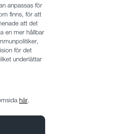
kan anpassas för
m finns, för att
menade att det
apa en mer hållbar
ommunpolitiker,
sion för det
lket underlättar
hemsida
här
.