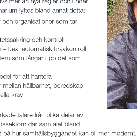
rävs mer än nya regler och under
rium lyftes bland annat detta:
r och organisationer som tar
itetssäkring och kontroll
ng – t.ex. automatisk kravkontroll
stem som fångar upp det som
r
del för att hantera
r mellan hållbarhet, beredskap
ella krav
kade talare från olika delar av
ssektorn där samtalet bland
 på hur samhällsbyggandet kan bli mer modernt, 