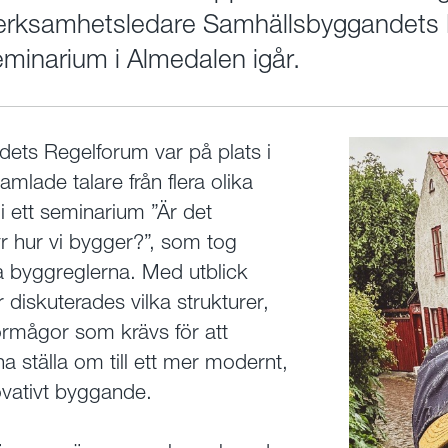
erksamhetsledare Samhällsbyggandets 
eminarium i Almedalen igår.
ets Regelforum var på plats i
mlade talare från flera olika
i ett seminarium ”Är det
r hur vi bygger?”, som tog
a byggreglerna. Med utblick
 diskuterades vilka strukturer,
örmågor som krävs för att
a ställa om till ett mer modernt,
novativt byggande.