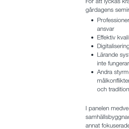
För att lyckas k
gårdagens semina
Professione
ansvar
Effektiv kval
Digitaliseri
Lärande sy
inte fungera
Andra styrme
målkonflikte
och tradition
I panelen medver
samhällsbyggnad
annat fokuserade