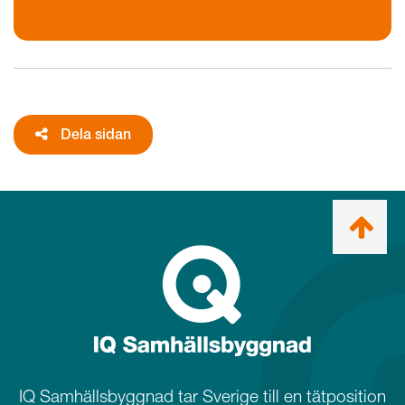
Dela sidan
Ta
mig
till
topp
IQ Samhällsbyggnad tar Sverige till en tätposition