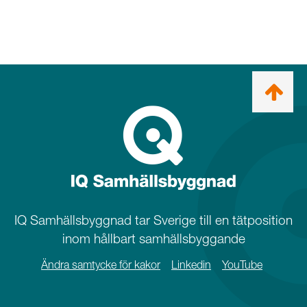
Ta
mig
till
topp
IQ Samhällsbyggnad tar Sverige till en tätposition
inom hållbart samhällsbyggande
Ändra samtycke för kakor
Linkedin
YouTube