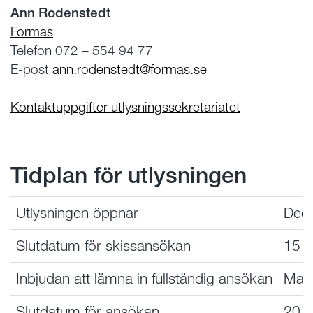
Ann Rodenstedt
Formas
Telefon 072 – 554 94 77
E-post
ann.rodenstedt@formas.se
Kontaktuppgifter utlysningssekretariatet
Tidplan för utlysningen
Utlysningen öppnar
Dec
Slutdatum för skissansökan
15 
Inbjudan att lämna in fullständig ansökan
Maj
Slutdatum för ansökan
20 