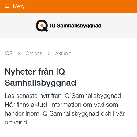
Gå
Meny
Stäng
till
innehållet
IQS
Om oss
Aktuellt
Nyheter från IQ
Samhällsbyggnad
Läs senaste nytt från IQ Samhällsbyggnad.
Här finns aktuell information om vad som
händer inom IQ Samhällsbyggnad och i vår
omvärld.