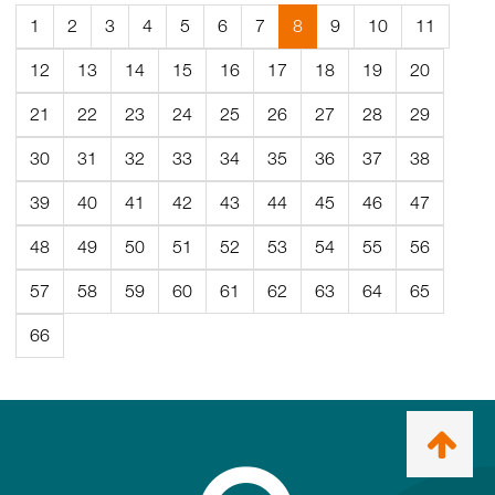
(Aktuell
1
2
3
4
5
6
7
8
9
10
11
sida)
12
13
14
15
16
17
18
19
20
21
22
23
24
25
26
27
28
29
30
31
32
33
34
35
36
37
38
39
40
41
42
43
44
45
46
47
48
49
50
51
52
53
54
55
56
57
58
59
60
61
62
63
64
65
66
Ta
mig
till
topp