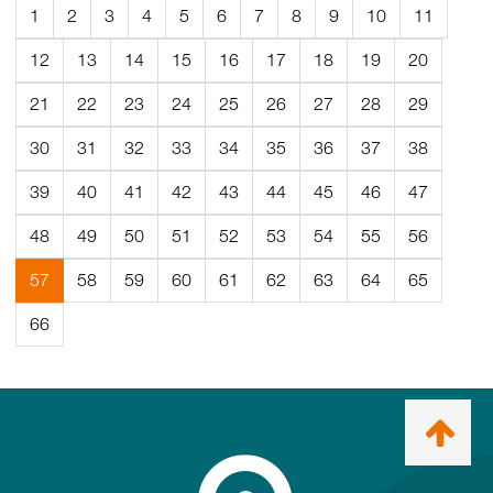
1
2
3
4
5
6
7
8
9
10
11
12
13
14
15
16
17
18
19
20
21
22
23
24
25
26
27
28
29
30
31
32
33
34
35
36
37
38
39
40
41
42
43
44
45
46
47
48
49
50
51
52
53
54
55
56
(Aktuell
57
58
59
60
61
62
63
64
65
sida)
66
Ta
mig
till
topp