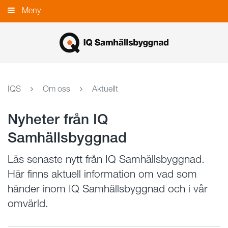
Gå
Meny
Stäng
till
innehållet
IQS
Om oss
Aktuellt
Nyheter från IQ
Samhällsbyggnad
Läs senaste nytt från IQ Samhällsbyggnad.
Här finns aktuell information om vad som
händer inom IQ Samhällsbyggnad och i vår
omvärld.