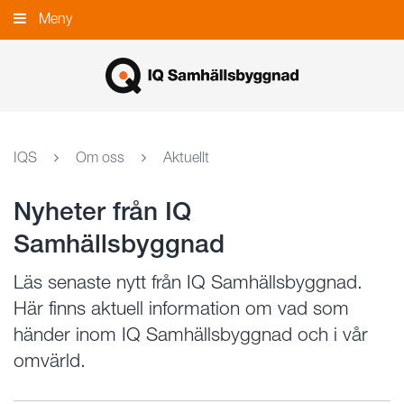
Gå
Meny
Stäng
till
innehållet
IQS
Om oss
Aktuellt
Nyheter från IQ
Samhällsbyggnad
Läs senaste nytt från IQ Samhällsbyggnad.
Här finns aktuell information om vad som
händer inom IQ Samhällsbyggnad och i vår
omvärld.