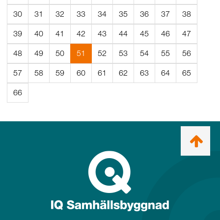
30
31
32
33
34
35
36
37
38
39
40
41
42
43
44
45
46
47
(Aktuell
48
49
50
51
52
53
54
55
56
sida)
57
58
59
60
61
62
63
64
65
66
Ta
mig
till
topp