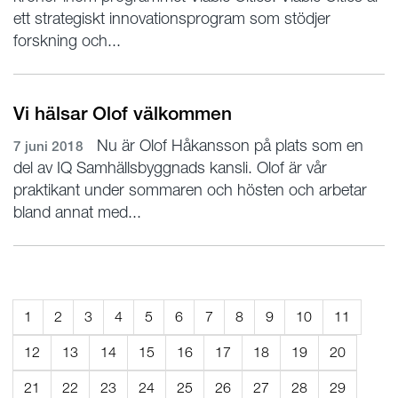
ett strategiskt innovationsprogram som stödjer
forskning och...
Vi hälsar Olof välkommen
Nu är Olof Håkansson på plats som en
7 juni 2018
del av IQ Samhällsbyggnads kansli. Olof är vår
praktikant under sommaren och hösten och arbetar
bland annat med...
1
2
3
4
5
6
7
8
9
10
11
12
13
14
15
16
17
18
19
20
21
22
23
24
25
26
27
28
29