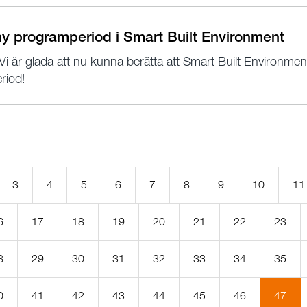
ny programperiod i Smart Built Environment
Vi är glada att nu kunna berätta att Smart Built Environmen
eriod!
3
4
5
6
7
8
9
10
11
6
17
18
19
20
21
22
23
8
29
30
31
32
33
34
35
(Akt
0
41
42
43
44
45
46
47