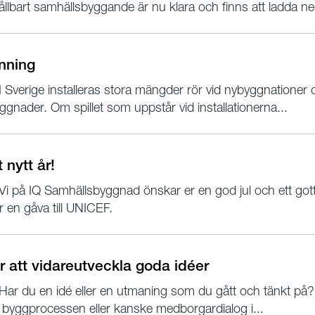
ållbart samhällsbyggande är nu klara och finns att ladda ne
inning
I Sverige installeras stora mängder rör vid nybyggnationer 
ggnader. Om spillet som uppstår vid installationerna...
 nytt år!
Vi på IQ Samhällsbyggnad önskar er en god jul och ett gott ny
år en gåva till UNICEF.
r att vidareutveckla goda idéer
Har du en idé eller en utmaning som du gått och tänkt på
 byggprocessen eller kanske medborgardialog i...