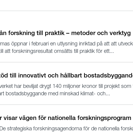
ån forskning till praktik – metoder och verktyg
mas öppnar i februari en utlysning inriktad på att att utve
l att forskningsresultat omsätts till praktik för ett...
stöd till innovativt och hållbart bostadsbyggan
rket har beviljat drygt 140 miljoner kronor till projekt som 
bart bostadsbyggande med minskad klimat- och...
visar vägen för nationella forskningsprogram
De strategiska forskningsagendorna för de nationella fo