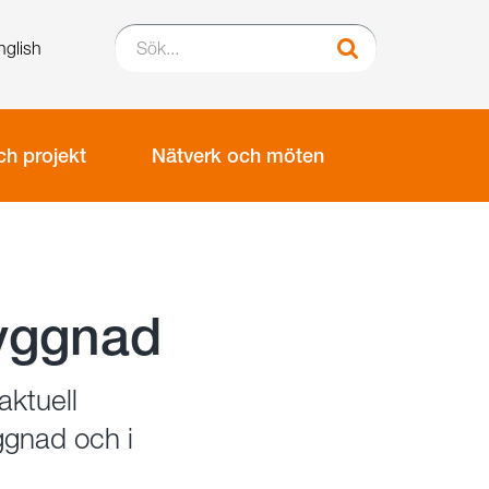
Sök...
nglish
Sök
h projekt
Nätverk och möten
byggnad
aktuell
gnad och i