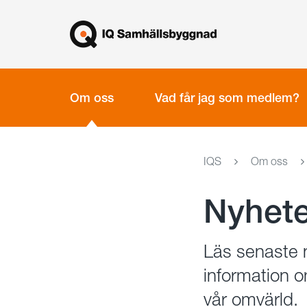
Gå
Stäng
till
innehållet
Om oss
Vad får jag som medlem?
IQS
Om oss
Nyhete
Läs senaste n
information 
vår omvärld.