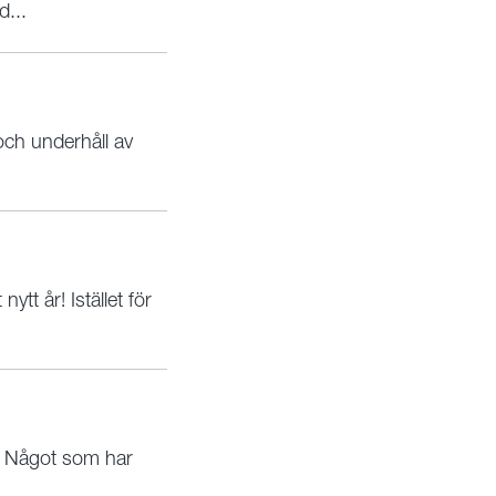
d...
och underhåll av
tt år! Istället för
? Något som har