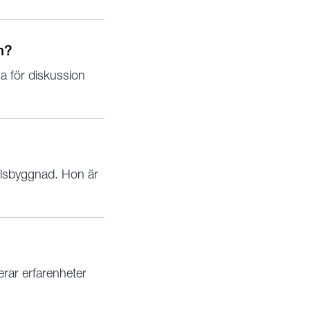
n?
a för diskussion
ällsbyggnad. Hon är
erar erfarenheter