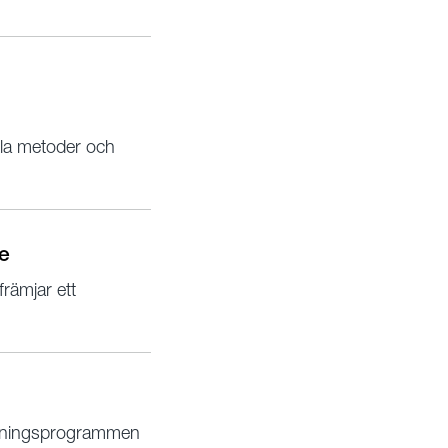
ckla metoder och
de
främjar ett
rskningsprogrammen