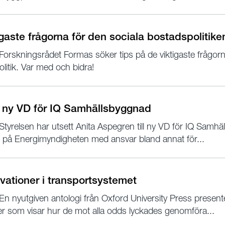
tigaste frågorna för den sociala bostadspolitike
Forskningsrådet Formas söker tips på de viktigaste frågorn
litik. Var med och bidra!
 ny VD för IQ Samhällsbyggnad
Styrelsen har utsett Anita Aspegren till ny VD för IQ Samh
f på Energimyndigheten med ansvar bland annat för...
vationer i transportsystemet
En nyutgiven antologi från Oxford University Press present
der som visar hur de mot alla odds lyckades genomföra...