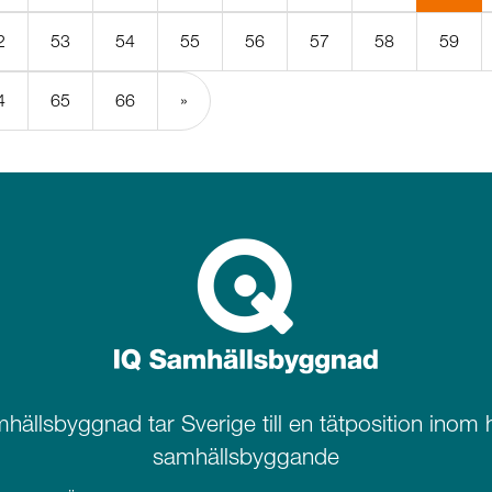
sida
2
53
54
55
56
57
58
59
4
65
66
»
hällsbyggnad tar Sverige till en tätposition inom h
samhällsbyggande