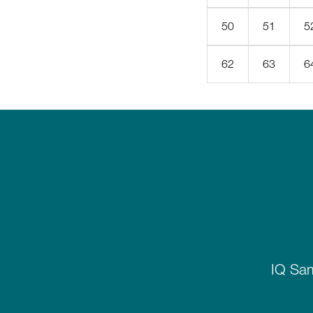
50
51
5
62
63
6
IQ Sam