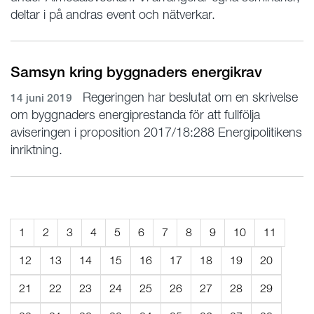
deltar i på andras event och nätverkar.
Samsyn kring byggnaders energikrav
Regeringen har beslutat om en skrivelse
14 juni 2019
om byggnaders energiprestanda för att fullfölja
aviseringen i proposition 2017/18:288 Energipolitikens
inriktning.
1
2
3
4
5
6
7
8
9
10
11
12
13
14
15
16
17
18
19
20
21
22
23
24
25
26
27
28
29