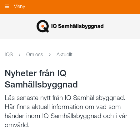
Gå
Meny
Stäng
till
innehållet
IQS
Om oss
Aktuellt
Nyheter från IQ
Samhällsbyggnad
Läs senaste nytt från IQ Samhällsbyggnad.
Här finns aktuell information om vad som
händer inom IQ Samhällsbyggnad och i vår
omvärld.