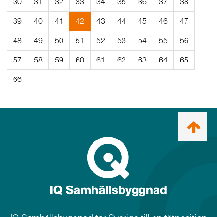
30
31
32
33
34
35
36
37
38
(Aktuell
39
40
41
42
43
44
45
46
47
sida)
48
49
50
51
52
53
54
55
56
57
58
59
60
61
62
63
64
65
66
Ta
mig
till
topp