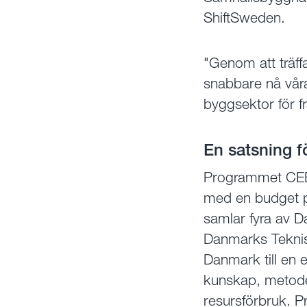
ShiftSweden.
"Genom att träff
snabbare nå våra
byggsektor för 
En satsning fö
Programmet CEBE 
med en budget på
samlar fyra av D
Danmarks Teknisk
Danmark till en 
kunskap, metode
resursförbruk. 