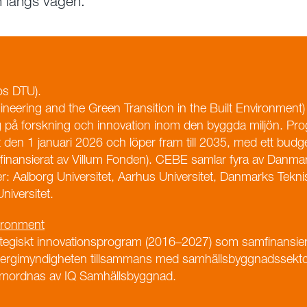
 längs vägen.
hos DTU).
ineering and the Green Transition in the Built Environment
g på forskning och innovation inom den byggda miljön. P
llt den 1 januari 2026 och löper fram till 2035, med ett budg
finansierat av Villum Fonden). CEBE samlar fyra av Danma
er: Aalborg Universitet, Aarhus Universitet, Danmarks Tekni
iversitet.
vironment
rategiskt innovationsprogram (2016–2027) som samfinansie
ergimyndigheten tillsammans med samhällsbyggnadssekto
mordnas av IQ Samhällsbyggnad.