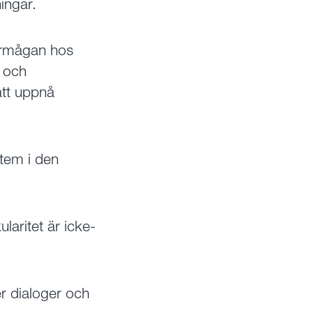
ingar.
förmågan hos
a och
att uppnå
stem i den
aritet är icke-
r dialoger och