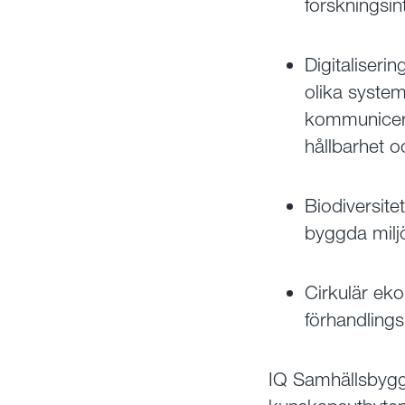
forskningsi
Digitaliseri
olika system
kommunicera
hållbarhet oc
Biodiversite
byggda miljö
Cirkulär ek
förhandlings
IQ Samhällsbygg