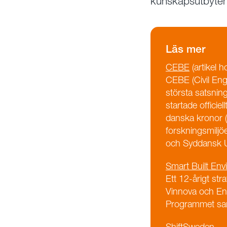
kunskapsutbyten
Läs mer
CEBE
(artikel 
CEBE (Civil Eng
största satsnin
startade officie
danska kronor (
forskningsmiljö
och Syddansk Un
Smart Built En
Ett 12-årigt st
Vinnova och En
Programmet sa
ShiftSweden