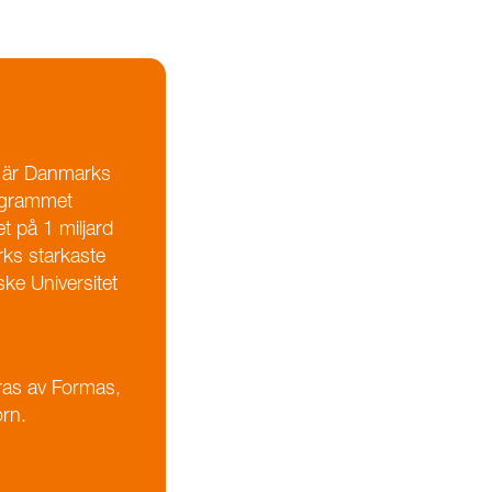
) är Danmarks
rogrammet
et på 1 miljard
rks starkaste
ske Universitet
ras av Formas,
rn.