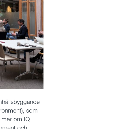
amhällsbyggande
vironment), som
ra mer om IQ
onment och