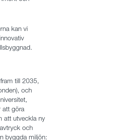
rna kan vi
innovativ
llsbyggnad.
ram till 2035,
Fonden), och
iversitet,
 att göra
 att utveckla ny
avtryck och
n byggda miljön: