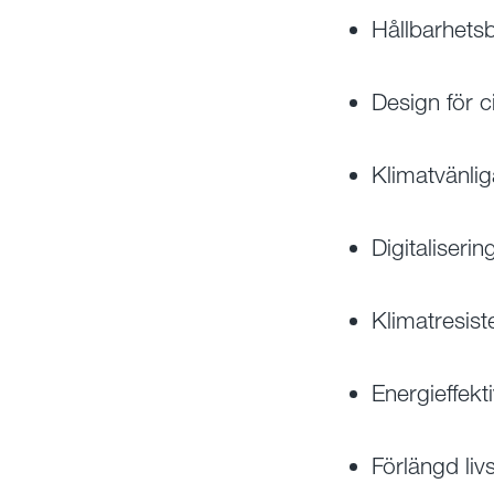
Hållbarhets
Design för c
Klimatvänli
Digitaliseri
Klimatresist
Energieffektiv
Förlängd liv