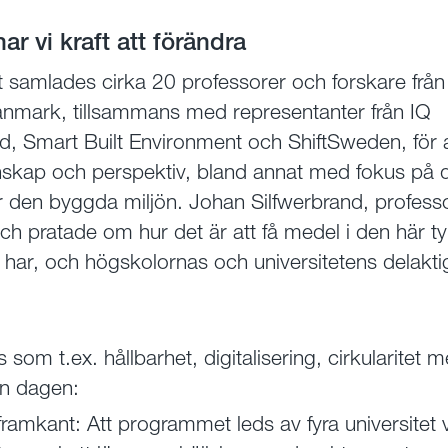
r vi kraft att förändra
 samlades cirka 20 professorer och forskare från 
Danmark, tillsammans med representanter från IQ
, Smart Built Environment och ShiftSweden, för a
nskap och perspektiv, bland annat med fokus på d
r den byggda miljön. Johan Silfwerbrand, profess
ch pratade om hur det är att få medel i den här 
et har, och högskolornas och universitetens delakti
s som t.ex. hållbarhet, digitalisering, cirkularite
ån dagen:
ramkant: Att programmet leds av fyra universitet v