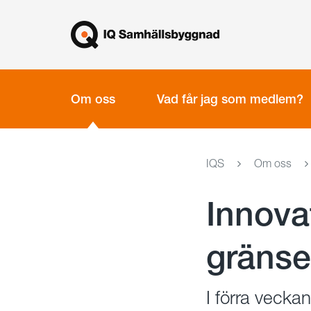
Gå
Stäng
till
innehållet
Om oss
Vad får jag som medlem?
IQS
Om oss
Innova
gränse
I förra vecka