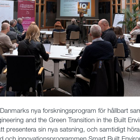
 Danmarks nya forskningsprogram för hållbart s
gineering and the Green Transition in the Built En
 att presentera sin nya satsning, och samtidigt hö
 och innovationsprogrammen Smart Built Envir