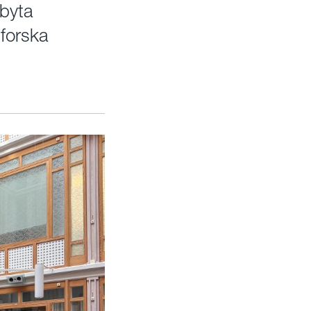
tbyta
forska