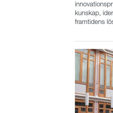
innovationspr
kunskap, ide
framtidens lö