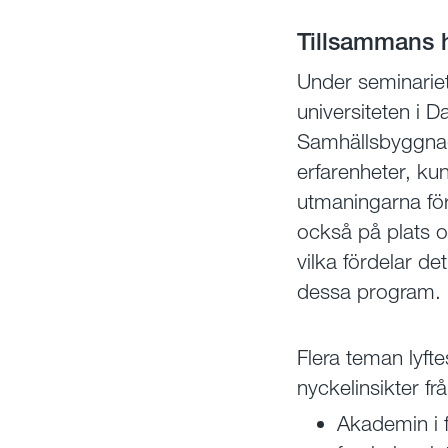
Tillsammans ha
Under seminariet
universiteten i 
Samhällsbyggnad
erfarenheter, ku
utmaningarna fö
också på plats o
vilka fördelar d
dessa program.
Flera teman lyfte
nyckelinsikter fr
Akademin i f