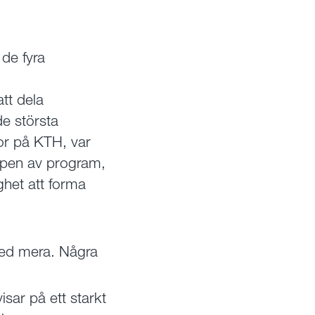
de fyra
tt dela
e största
or på KTH, var
typen av program,
ghet att forma
t med mera. Några
isar på ett starkt