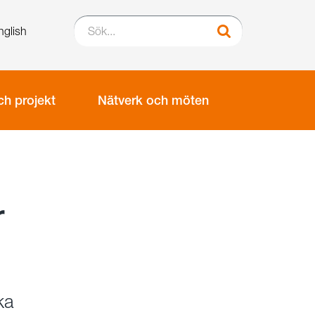
Sök...
nglish
Sök
h projekt
Nätverk och möten
r
ka