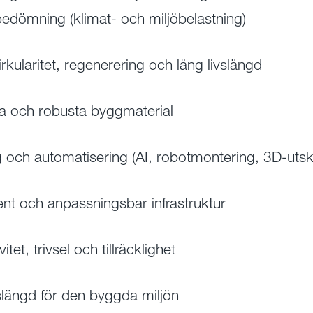
bedömning (klimat- och miljöbelastning)
irkularitet, regenerering och lång livslängd
ga och robusta byggmaterial
ng och automatisering (AI, robotmontering, 3D-utskr
ent och anpassningsbar infrastruktur
itet, trivsel och tillräcklighet
slängd för den byggda miljön