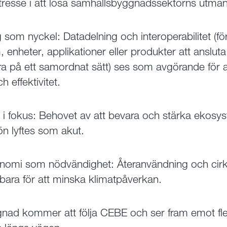
ntresse i att lösa samhällsbyggnadssektorns utman
ng som nyckel: Datadelning och interoperabilitet (
, enheter, applikationer eller produkter att anslut
 på ett samordnat sätt) ses som avgörande för 
h effektivitet.
t i fokus: Behovet av att bevara och stärka ekosy
n lyftes som akut.
onomi som nödvändighet: Återanvändning och cirkul
bara för att minska klimatpåverkan.
nad kommer att följa CEBE och ser fram emot fle