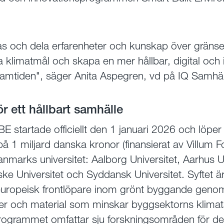
as och dela erfarenheter och kunskap över gränse
 klimatmål och skapa en mer hållbar, digital och 
framtiden", säger Anita Aspegren, vd på IQ Samhä
r ett hållbart samhälle
startade officiellt den 1 januari 2026 och löper f
 1 miljard danska kronor (finansierat av Villum 
anmarks universitet: Aalborg Universitet, Aarhus Un
e Universitet och Syddansk Universitet. Syftet är
europeisk frontlöpare inom grönt byggande genom
r och material som minskar byggsektorns klimat
Programmet omfattar sju forskningsområden för de