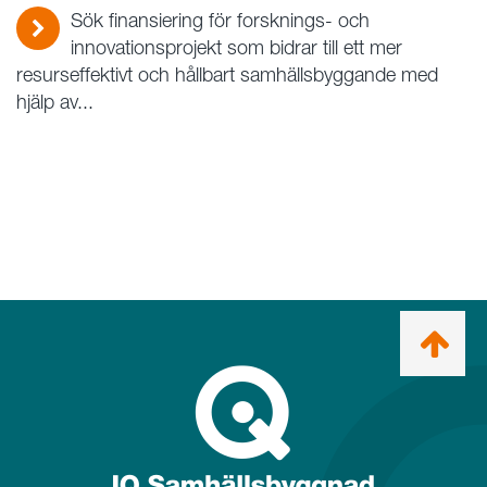
Sök finansiering för forsknings- och
innovationsprojekt som bidrar till ett mer
resurseffektivt och hållbart samhällsbyggande med
hjälp av...
Ta
mig
till
topp