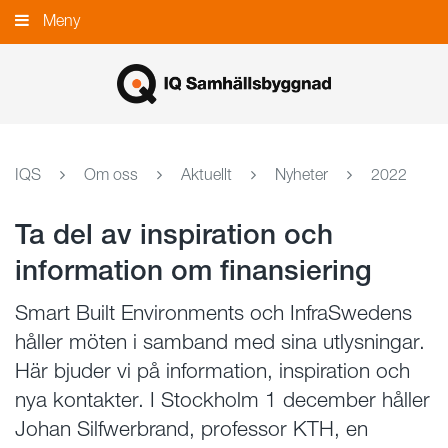
Gå
Meny
Stäng
till
innehållet
IQS
Om oss
Aktuellt
Nyheter
2022
Ta del av inspiration och
information om finansiering
Smart Built Environments och InfraSwedens
håller möten i samband med sina utlysningar.
Här bjuder vi på information, inspiration och
nya kontakter. I Stockholm 1 december håller
Johan Silfwerbrand, professor KTH, en