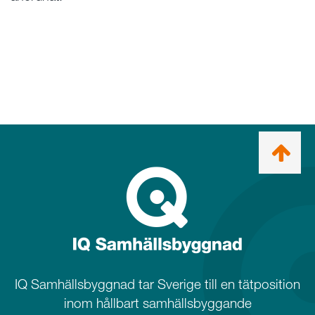
Ta
mig
till
topp
IQ Samhällsbyggnad tar Sverige till en tätposition
inom hållbart samhällsbyggande